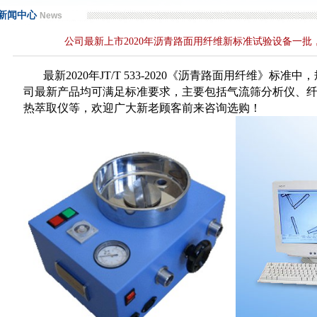
水浴箱技术特点
.[2013/03/25]
新闻中心
News
压加气混凝土砌块切割机新产品上市
.[2015/01/26]
公司最新上市2020年沥青路面用纤维新标准试验设备一
工作原理
.[2015/07/08]
交通安全工程试验仪器，欢迎新老顾客选购！
.[2018/11/28]
最新2020年JT/T 533-2020《沥青路面用纤维》标
司最新产品均可满足标准要求，主要包括气流筛分析仪、
0年沥青路面用纤维新标准试验设备一批，欢迎新老客户前来选购
.[2020/09/14]
热萃取仪等，欢迎广大新老顾客前来咨询选购！
成功上线！
.[2012/09/18]
制造有限公司可以高效快捷的为客户提供建筑
.[2012/09/18]
验机最新技术
.[2012/11/03]
水浴箱技术特点
.[2013/03/25]
压加气混凝土砌块切割机新产品上市
.[2015/01/26]
工作原理
.[2015/07/08]
交通安全工程试验仪器，欢迎新老顾客选购！
.[2018/11/28]
0年沥青路面用纤维新标准试验设备一批，欢迎新老客户前来选购
.[2020/09/14]