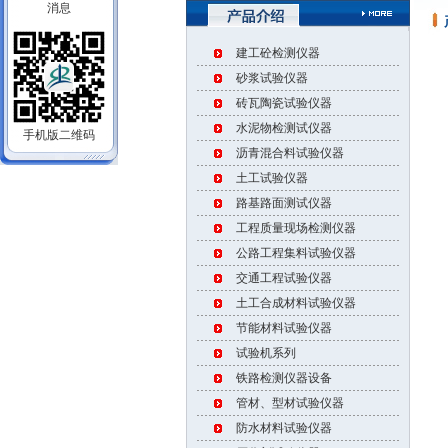
LBY-9拉拔试验机
本公司新发布一批
建工砼检测仪器
公司最新上市202
砂浆试验仪器
热烈庆祝公司网站
砖瓦陶瓷试验仪器
水泥物检测试仪器
上海申锐测试设备
手机版二维码
沥青混合料试验仪器
滚珠轴承式耐磨试
土工试验仪器
溢流式多功能恒温
路基路面测试仪器
热烈庆祝实验用蒸
工程质量现场检测仪器
公路工程集料试验仪器
LBY-9拉拔试验机
交通工程试验仪器
本公司新发布一批
土工合成材料试验仪器
公司最新上市202
节能材料试验仪器
试验机系列
铁路检测仪器设备
管材、型材试验仪器
防水材料试验仪器