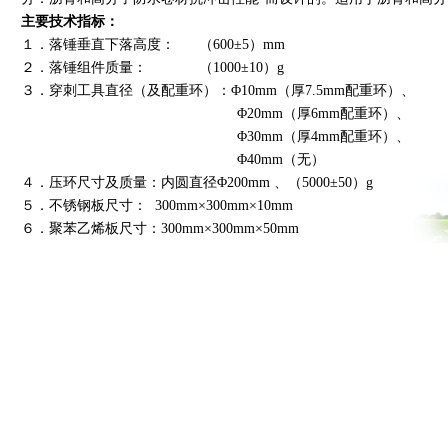
主要技术指标：
１．落锤垂直下落高度： （600±5）mm
２．落锤组件质量： （1000±10）g
３．穿刺工具直径（及配重环）：Φ10mm（厚7.5mm配重环
Φ20mm（厚6mm配重环）、
Φ30mm（厚4mm配重环）、
Φ40mm（无）
４．压环尺寸及质量：内圆直径Φ200mm 、（5000±50）g
５
．
不锈钢板尺寸： 300mm×300mm×10mm
６
．
聚苯乙烯板尺寸：300mm×300mm×50mm